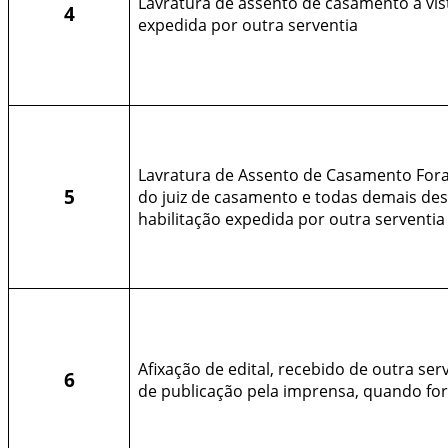
Lavratura de assento de casamento a vist
4
expedida por outra serventia
Lavratura de Assento de Casamento Fora
5
do juiz de casamento e todas demais desp
habilitação expedida por outra serventia
Afixação de edital, recebido de outra ser
6
de publicação pela imprensa, quando for