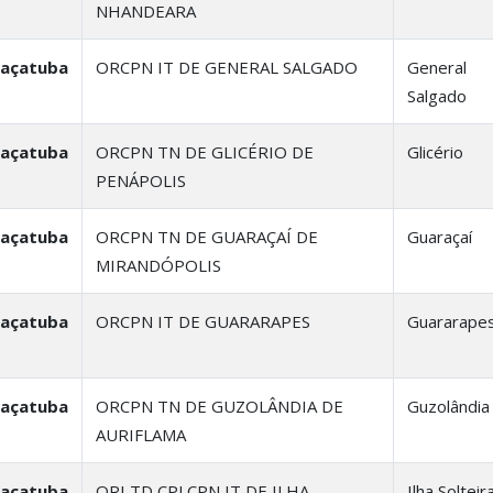
NHANDEARA
raçatuba
ORCPN IT DE GENERAL SALGADO
General
Salgado
raçatuba
ORCPN TN DE GLICÉRIO DE
Glicério
PENÁPOLIS
raçatuba
ORCPN TN DE GUARAÇAÍ DE
Guaraçaí
MIRANDÓPOLIS
raçatuba
ORCPN IT DE GUARARAPES
Guararape
raçatuba
ORCPN TN DE GUZOLÂNDIA DE
Guzolândia
AURIFLAMA
raçatuba
ORI TD CPJ CPN IT DE ILHA
Ilha Solteir