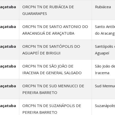
raçatuba
ORCPN TN DE RUBIÁCEA DE
Rubiácea
GUARARAPES
raçatuba
ORCPN TN DE SANTO ANTONIO DO
Santo Antô
ARACANGUÁ DE ARAÇATUBA
do Aracang
raçatuba
ORCPN TN DE SANTÓPOLIS DO
Santópolis
AGUAPEÍ DE BIRIGUI
Aguapeí
raçatuba
ORCPN TN DE SÃO JOÃO DE
São João d
IRACEMA DE GENERAL SALGADO
Iracema
raçatuba
ORCPN TN DE SUD MENNUCCI DE
Sud Mennuc
PEREIRA BARRETO
raçatuba
ORCPN TN DE SUZANÁPOLIS DE
Suzanápoli
PEREIRA BARRETO