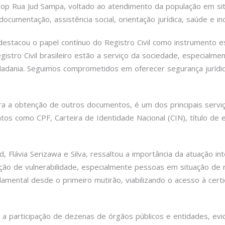
Pop Rua Jud Sampa, voltado ao atendimento da população em si
 documentação, assistência social, orientação jurídica, saúde e 
 destacou o papel contínuo do Registro Civil como instrumento es
Registro Civil brasileiro estão a serviço da sociedade, especial
dadania. Seguimos comprometidos em oferecer segurança jurídic
a a obtenção de outros documentos, é um dos principais serviço
 como CPF, Carteira de Identidade Nacional (CIN), título de elei
 Flávia Serizawa e Silva, ressaltou a importância da atuação int
ão de vulnerabilidade, especialmente pessoas em situação de ru
damental desde o primeiro mutirão, viabilizando o acesso à cert
 participação de dezenas de órgãos públicos e entidades, evidenc