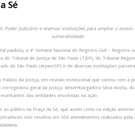
da Sé
il, Poder Judiciário e diversas instituições para ampliar o acess
vulnerabilidade
ital paulista, a 4ª Semana Nacional do Registro Civil – Registre
ta do Tribunal de Justiça de São Paulo (TJSP), do Tribunal Regio
do de São Paulo (Arpen/SP) e de diversas instituições parceira
 no Palácio da Justiça, em reunião institucional que contou com a
 corregedora-geral da Justiça, desembargadora Silvia Rocha, d
esentantes das entidades envolvidas na ação.
s ao público na Praça da Sé, que assim como na edição anterior 
egistradores civis resultou em 503 atendimentos realizados pel
idadania.