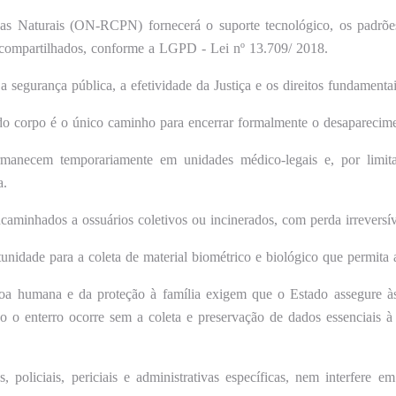
s Naturais (ON-RCPN) fornecerá o suporte tecnológico, os padrões
os compartilhados, conforme a LGPD - Lei nº 13.709/ 2018.
segurança pública, a efetividade da Justiça e os direitos fundamentai
 do corpo é o único caminho para encerrar formalmente o desapareciment
rmanecem temporariamente em unidades médico-legais e, por limitaç
a.
caminhados a ossuários coletivos ou incinerados, com perda irreversí
idade para a coleta de material biométrico e biológico que permita a 
soa humana e da proteção à família exigem que o Estado assegure às
 enterro ocorre sem a coleta e preservação de dados essenciais à i
, policiais, periciais e administrativas específicas, nem interfere 